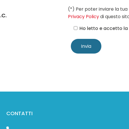
(*) Per poter inviare la tua 
.C.
Privacy Policy
di questo sit
Ho letto e accetto la
CONTATTI