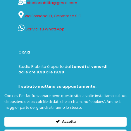
studioriabilita@gmail.com
Via Fossona 13, Cervarese S.C.
Scrivici su WhatsApp
ORARI
Studio Riabilita è aperto dal
Lunedì
al
venerdì
dalle ore
8.30
alle
19.30
Il
sabato mattina su appuntamento.
Cookies Per far funzionare bene questo sito, a volte installiamo sul tuo
dispositivo dei piccoli file di dati che si chiamano "cookies". Anche la
maggior parte dei grandi siti fanno lo stesso.
Accetta
Copyright © 2026 Ass.ne Professionale Riabilita - P. IVA