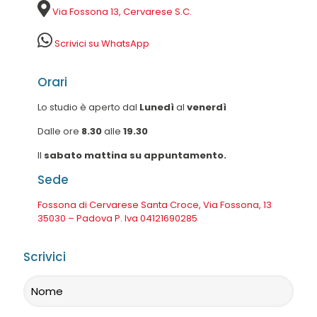
Via Fossona 13, Cervarese S.C.
Scrivici su WhatsApp
Orari
Lo studio è aperto dal
Lunedì
al
venerdì
Dalle ore
8.30
alle
19.30
Il
sabato mattina su appuntamento.
Sede
Fossona di Cervarese Santa Croce, Via Fossona, 13
35030 – Padova P. Iva 04121690285
Scrivici