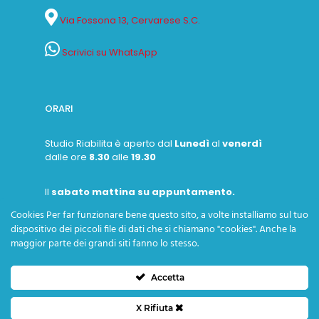
Via Fossona 13, Cervarese S.C.
Scrivici su WhatsApp
ORARI
Studio Riabilita è aperto dal
Lunedì
al
venerdì
dalle ore
8.30
alle
19.30
Il
sabato mattina su appuntamento.
Cookies Per far funzionare bene questo sito, a volte installiamo sul tuo
dispositivo dei piccoli file di dati che si chiamano "cookies". Anche la
maggior parte dei grandi siti fanno lo stesso.
Accetta
Copyright © 2026 Ass.ne Professionale Riabilita - P. IVA
X Rifiuta
04121690285 -
Privacy Policy
e
Cookies Policy
| Fatto con il