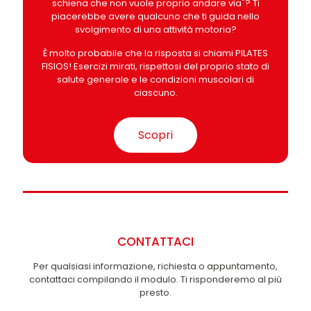
schiena che non vuole proprio andare via"? Ti
piacerebbe avere qualcuno che ti guida nello
svolgimento di una attività motoria?
È molto probabile che la risposta si chiami PILATES
FISIOS! Esercizi mirati, rispettosi del proprio stato di
salute generale e le condizioni muscolari di
ciascuno.
Scopri
CONTATTACI
Per qualsiasi informazione, richiesta o appuntamento,
contattaci compilando il modulo. Ti risponderemo al più
presto.