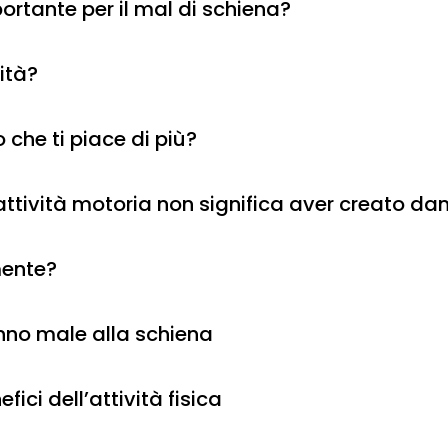
rtante per il mal di schiena?
lità?
o che ti piace di più?
l’attività motoria non significa aver creato da
mente?
anno male alla schiena
ici dell’attività fisica