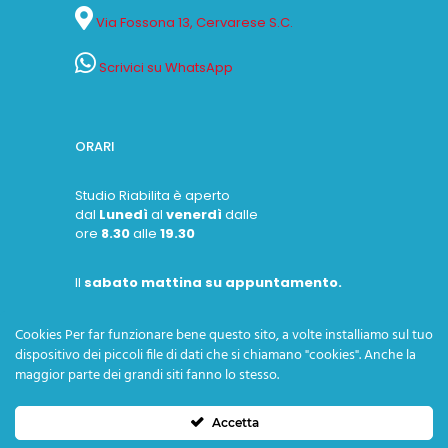
Via Fossona 13, Cervarese S.C.
Scrivici su WhatsApp
ORARI
Studio Riabilita è aperto
dal
Lunedì
al
venerdì
dalle
ore
8.30
alle
19.30
Il
sabato mattina su appuntamento.
Cookies Per far funzionare bene questo sito, a volte installiamo sul tuo
dispositivo dei piccoli file di dati che si chiamano "cookies". Anche la
maggior parte dei grandi siti fanno lo stesso.
Accetta
Copyright © 2026 Ass.ne Professionale Riabilita - P. IVA